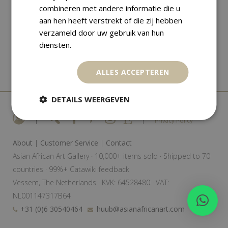
combineren met andere informatie die u
aan hen heeft verstrekt of die zij hebben
verzameld door uw gebruik van hun
diensten.
ALLES ACCEPTEREN
DETAILS WEERGEVEN
|
|
Privacy Policy
About
|
Customer Service
|
Contact
Asian African Art Gallery · 10,000+ items sold · Shipped to 70
countries · 99%+ Catawiki feedback
Vessem, The Netherlands · KVK: 64528480 · VAT:
NL001147317B64
+31 (0)6 30540464
huub@asianafricanart.com