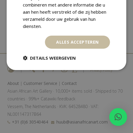
combineren met andere informatie die u
aan hen heeft verstrekt of die zij hebben
verzameld door uw gebruik van hun
diensten.
ALLES ACCEPTEREN
DETAILS WEERGEVEN
|
|
Privacy Policy
About
|
Customer Service
|
Contact
Asian African Art Gallery · 10,000+ items sold · Shipped to 70
countries · 99%+ Catawiki feedback
Vessem, The Netherlands · KVK: 64528480 · VAT:
NL001147317B64
+31 (0)6 30540464
huub@asianafricanart.com