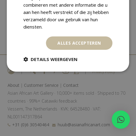
combineren met andere informatie die u
aan hen heeft verstrekt of die zij hebben
verzameld door uw gebruik van hun
diensten.
ALLES ACCEPTEREN
DETAILS WEERGEVEN
|
|
Privacy Policy
About
|
Customer Service
|
Contact
Asian African Art Gallery · 10,000+ items sold · Shipped to 70
countries · 99%+ Catawiki feedback
Vessem, The Netherlands · KVK: 64528480 · VAT:
NL001147317B64
+31 (0)6 30540464
huub@asianafricanart.com