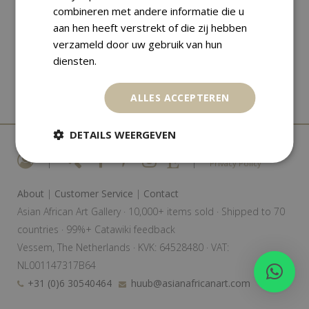
combineren met andere informatie die u
aan hen heeft verstrekt of die zij hebben
verzameld door uw gebruik van hun
diensten.
ALLES ACCEPTEREN
DETAILS WEERGEVEN
|
|
Privacy Policy
About
|
Customer Service
|
Contact
Asian African Art Gallery · 10,000+ items sold · Shipped to 70
countries · 99%+ Catawiki feedback
Vessem, The Netherlands · KVK: 64528480 · VAT:
NL001147317B64
+31 (0)6 30540464
huub@asianafricanart.com