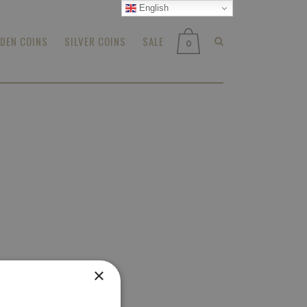
English
DEN COINS
SILVER COINS
SALE
0
×