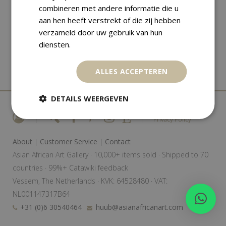
combineren met andere informatie die u
aan hen heeft verstrekt of die zij hebben
verzameld door uw gebruik van hun
diensten.
ALLES ACCEPTEREN
DETAILS WEERGEVEN
|
|
Privacy Policy
About
|
Customer Service
|
Contact
Asian African Art Gallery · 10,000+ items sold · Shipped to 70
countries · 99%+ Catawiki feedback
Vessem, The Netherlands · KVK: 64528480 · VAT:
NL001147317B64
+31 (0)6 30540464
huub@asianafricanart.com