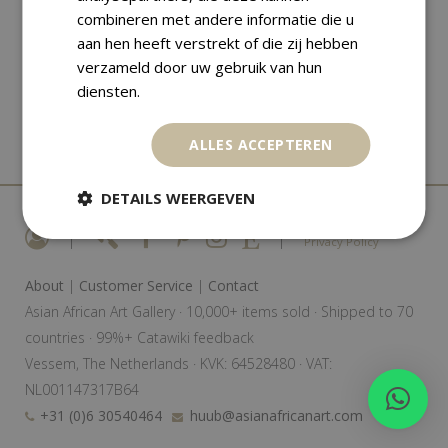
combineren met andere informatie die u
,
African Art
Various
aan hen heeft verstrekt of die zij hebben
CEREMONIAL PIPE – CLAY, BONE –
verzameld door uw gebruik van hun
BAMUN – CAMEROON
diensten.
€
150,00
ALLES ACCEPTEREN
DETAILS WEERGEVEN
|
|
Privacy Policy
About
|
Customer Service
|
Contact
Asian African Art Gallery · 10,000+ items sold · Shipped to 70
countries · 99%+ Catawiki feedback
Vessem, The Netherlands · KVK: 64528480 · VAT:
NL001147317B64
+31 (0)6 30540464
huub@asianafricanart.com