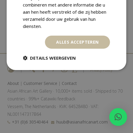
combineren met andere informatie die u
aan hen heeft verstrekt of die zij hebben
verzameld door uw gebruik van hun
diensten.
ALLES ACCEPTEREN
DETAILS WEERGEVEN
|
|
Privacy Policy
About
|
Customer Service
|
Contact
Asian African Art Gallery · 10,000+ items sold · Shipped to 70
countries · 99%+ Catawiki feedback
Vessem, The Netherlands · KVK: 64528480 · VAT:
NL001147317B64
+31 (0)6 30540464
huub@asianafricanart.com