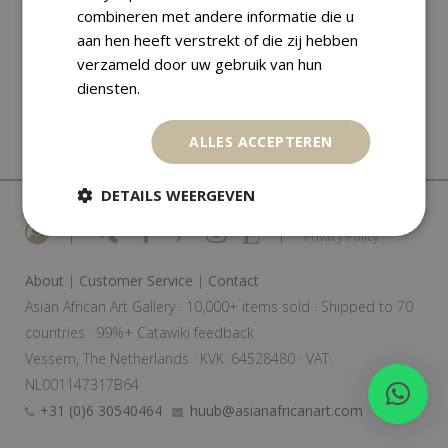
combineren met andere informatie die u
aan hen heeft verstrekt of die zij hebben
verzameld door uw gebruik van hun
diensten.
ALLES ACCEPTEREN
DETAILS WEERGEVEN
|
|
Privacy Policy
About
|
Customer Service
|
Contact
Asian African Art Gallery · 10,000+ items sold · Shipped to 70
countries · 99%+ Catawiki feedback
Vessem, The Netherlands · KVK: 64528480 · VAT:
NL001147317B64
+31 (0)6 30540464
huub@asianafricanart.com