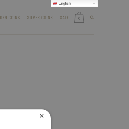
English
DEN COINS
SILVER COINS
SALE
0
×