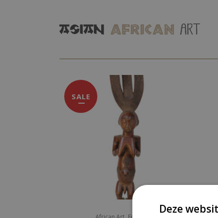
SALE
Deze websit
,
African Art
Figures