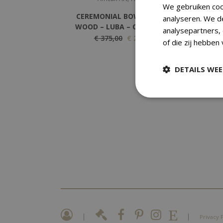
We gebruiken coo
CEREMONIAL BOW STAND –
analyseren. We d
WOOD – LUBA – CONGO DRC
analysepartners,
Original
Current
€
375,00
€
275,00
of die zij hebben
price
price
was:
is:
DETAILS WE
€ 375,00.
€ 275,00.
|
|
Privacy 