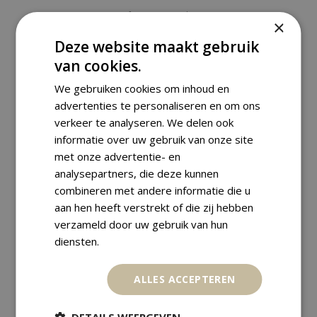
,
African Art
Masks
×
HAWK MASK – WOOD – BWA –
Deze website maakt gebruik
BURKINA FASO (106 CM)
van cookies.
€
495,00
We gebruiken cookies om inhoud en
advertenties te personaliseren en om ons
verkeer te analyseren. We delen ook
informatie over uw gebruik van onze site
met onze advertentie- en
SALE
analysepartners, die deze kunnen
combineren met andere informatie die u
aan hen heeft verstrekt of die zij hebben
verzameld door uw gebruik van hun
diensten.
ALLES ACCEPTEREN
DETAILS WEERGEVEN