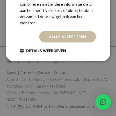
combineren met andere informatie die u
aan hen heeft verstrekt of die zij hebben
verzameld door uw gebruik van hun
diensten.
ALLES ACCEPTEREN
DETAILS WEERGEVEN
|
|
Privacy Policy
About
|
Customer Service
|
Contact
Asian African Art Gallery · 10,000+ items sold · Shipped to 70
countries · 99%+ Catawiki feedback
Vessem, The Netherlands · KVK: 64528480 · VAT:
NL001147317B64
+31 (0)6 30540464
huub@asianafricanart.com