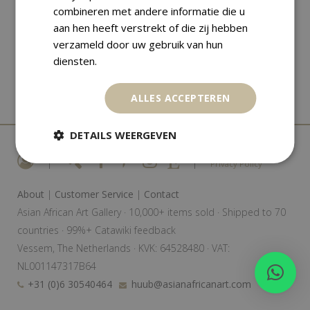
combineren met andere informatie die u
aan hen heeft verstrekt of die zij hebben
verzameld door uw gebruik van hun
diensten.
ALLES ACCEPTEREN
DETAILS WEERGEVEN
|
|
Privacy Policy
About
|
Customer Service
|
Contact
Asian African Art Gallery · 10,000+ items sold · Shipped to 70
countries · 99%+ Catawiki feedback
Vessem, The Netherlands · KVK: 64528480 · VAT:
NL001147317B64
+31 (0)6 30540464
huub@asianafricanart.com