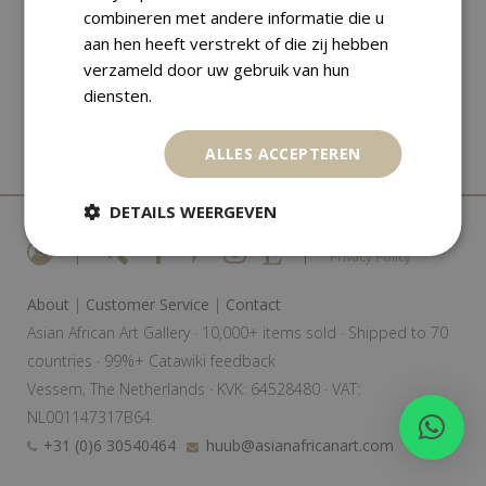
combineren met andere informatie die u
aan hen heeft verstrekt of die zij hebben
verzameld door uw gebruik van hun
diensten.
ALLES ACCEPTEREN
DETAILS WEERGEVEN
|
|
Privacy Policy
About
|
Customer Service
|
Contact
Asian African Art Gallery · 10,000+ items sold · Shipped to 70
countries · 99%+ Catawiki feedback
Vessem, The Netherlands · KVK: 64528480 · VAT:
NL001147317B64
+31 (0)6 30540464
huub@asianafricanart.com