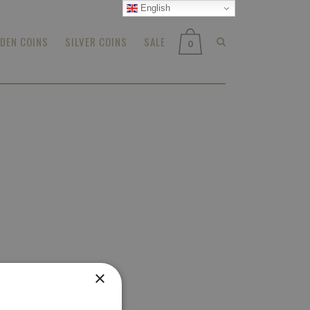
English
DEN COINS
SILVER COINS
SALE
0
×