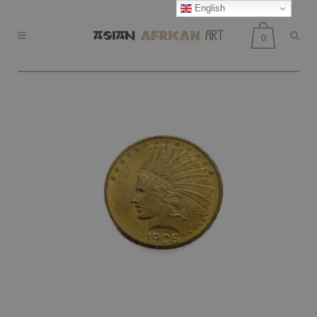
English
0