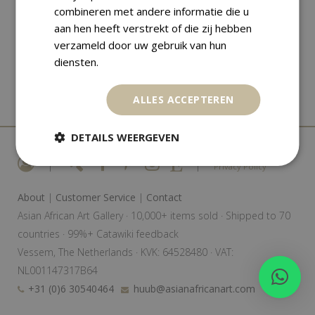
combineren met andere informatie die u
aan hen heeft verstrekt of die zij hebben
verzameld door uw gebruik van hun
diensten.
ALLES ACCEPTEREN
DETAILS WEERGEVEN
|
|
Privacy Policy
About
|
Customer Service
|
Contact
Asian African Art Gallery · 10,000+ items sold · Shipped to 70
countries · 99%+ Catawiki feedback
Vessem, The Netherlands · KVK: 64528480 · VAT:
NL001147317B64
+31 (0)6 30540464
huub@asianafricanart.com