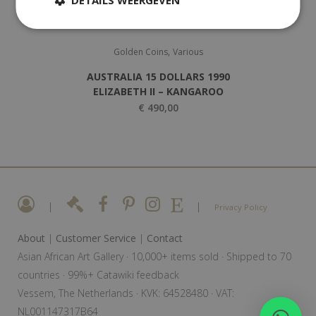
,
Golden Coins
Various
AUSTRALIA 15 DOLLARS 1990
ELIZABETH II – KANGAROO
€
490,00
|
|
Privacy Policy
About
|
Customer Service
|
Contact
Asian African Art Gallery · 10,000+ items sold · Shipped to 70
countries · 99%+ Catawiki feedback
Vessem, The Netherlands · KVK: 64528480 · VAT:
NL001147317B64