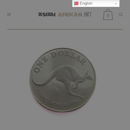
English
0