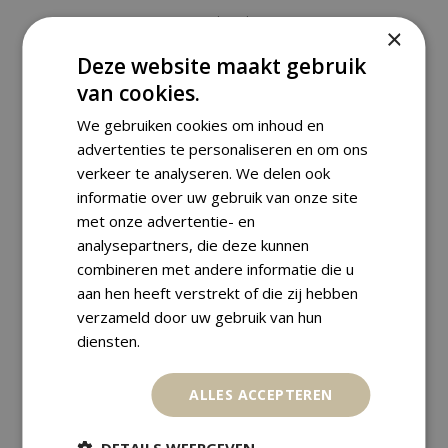
,
,
1 Oz
Australia
Silver Coins
×
AUSTRALIA 1 DOLLAR 1993
Deze website maakt gebruik
KANGAROO – ELIZABETH II
van cookies.
€
109,00
We gebruiken cookies om inhoud en
advertenties te personaliseren en om ons
verkeer te analyseren. We delen ook
informatie over uw gebruik van onze site
met onze advertentie- en
analysepartners, die deze kunnen
combineren met andere informatie die u
aan hen heeft verstrekt of die zij hebben
verzameld door uw gebruik van hun
diensten.
ALLES ACCEPTEREN
DETAILS WEERGEVEN