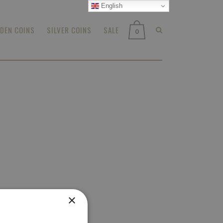
English
DEN COINS
SILVER COINS
SALE
0
×