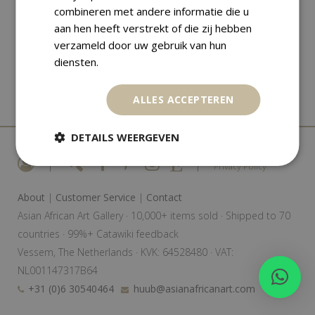
combineren met andere informatie die u
aan hen heeft verstrekt of die zij hebben
verzameld door uw gebruik van hun
diensten.
ALLES ACCEPTEREN
DETAILS WEERGEVEN
|
|
Privacy Policy
About
|
Customer Service
|
Contact
Asian African Art Gallery · 10,000+ items sold · Shipped to 70
countries · 99%+ Catawiki feedback
Vessem, The Netherlands · KVK: 64528480 · VAT:
NL001147317B64
+31 (0)6 30540464
huub@asianafricanart.com