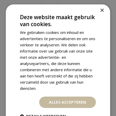
,
African Art
African currency
×
ANKLET / CURRENCY – BRONZE –
Deze website maakt gebruik
MONGO – EKONDA – CONGO DRC
van cookies.
€
125,00
We gebruiken cookies om inhoud en
advertenties te personaliseren en om ons
verkeer te analyseren. We delen ook
informatie over uw gebruik van onze site
met onze advertentie- en
analysepartners, die deze kunnen
combineren met andere informatie die u
aan hen heeft verstrekt of die zij hebben
verzameld door uw gebruik van hun
diensten.
ALLES ACCEPTEREN
DETAILS WEERGEVEN