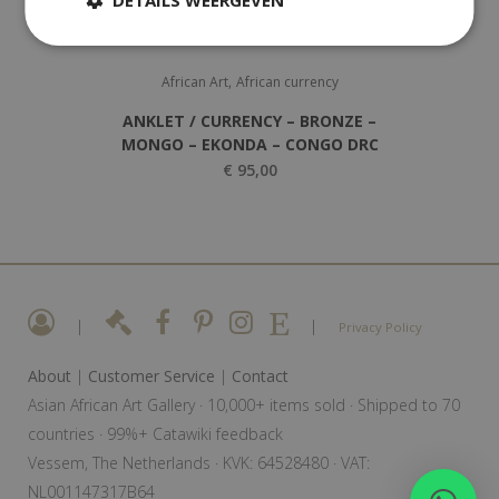
,
African Art
African currency
ANKLET / CURRENCY – BRONZE –
MONGO – EKONDA – CONGO DRC
€
95,00
|
|
Privacy Policy
About
|
Customer Service
|
Contact
Asian African Art Gallery · 10,000+ items sold · Shipped to 70
countries · 99%+ Catawiki feedback
Vessem, The Netherlands · KVK: 64528480 · VAT:
NL001147317B64