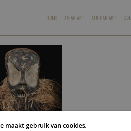
HOME
ASIAN ART
AFRICAN ART
GOL
e maakt gebruik van cookies.
,
African Art
Masks