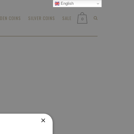
English
DEN COINS
SILVER COINS
SALE
0
×