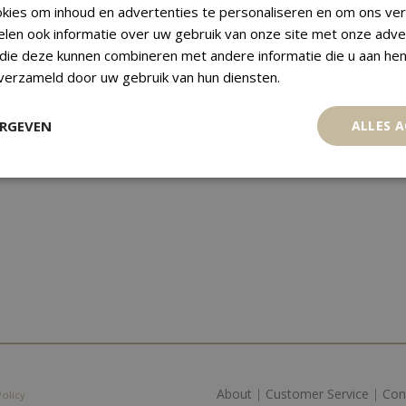
kies om inhoud en advertenties te personaliseren en om ons ver
AKA MASK – WOOD – ITURI-
elen ook informatie over uw gebruik van onze site met onze adve
DR CONGO
 die deze kunnen combineren met andere informatie die u aan hen
€
149,00
 verzameld door uw gebruik van hun diensten.
ERGEVEN
ALLES 
About
|
Customer Service
|
Con
Policy