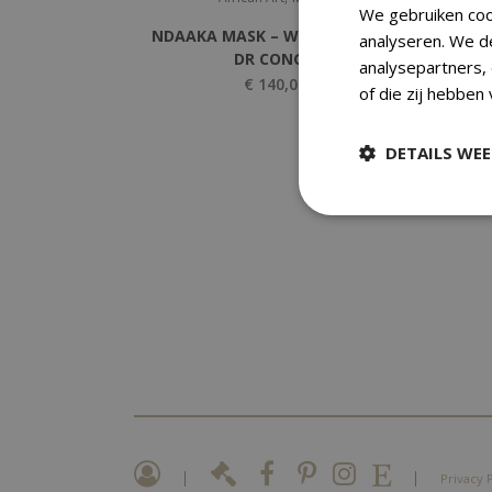
We gebruiken coo
NDAAKA MASK – WOOD – ITURI-
NDA
analyseren. We d
DR CONGO
analysepartners,
€
140,00
of die zij hebben
DETAILS WE
|
|
Privacy 