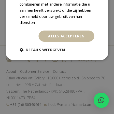
combineren met andere informatie die u
,
African Art
Various
aan hen heeft verstrekt of die zij hebben
NECKLACE – BEADS – MAASAI – KENYA
verzameld door uw gebruik van hun
€
75,00
diensten.
ALLES ACCEPTEREN
DETAILS WEERGEVEN
|
|
Privacy Policy
About
|
Customer Service
|
Contact
Asian African Art Gallery · 10,000+ items sold · Shipped to 70
countries · 99%+ Catawiki feedback
Vessem, The Netherlands · KVK: 64528480 · VAT:
NL001147317B64
+31 (0)6 30540464
huub@asianafricanart.com