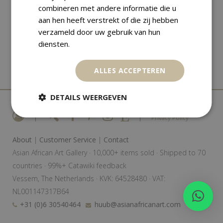
combineren met andere informatie die u
aan hen heeft verstrekt of die zij hebben
verzameld door uw gebruik van hun
diensten.
ALLES ACCEPTEREN
DETAILS WEERGEVEN
|
|
Privacy Policy
About
|
Customer Service
|
Contact
Asian African Art Gallery · 10,000+ items sold · Shipped to 70
countries · 99%+ Catawiki feedback
Vessem, The Netherlands · KVK: 64528480 · VAT:
NL001147317B64
+31 (0)6 30540464
huub@asianafricanart.com