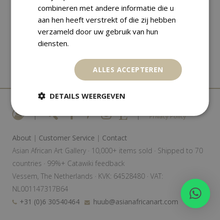
combineren met andere informatie die u
aan hen heeft verstrekt of die zij hebben
verzameld door uw gebruik van hun
diensten.
ALLES ACCEPTEREN
DETAILS WEERGEVEN
|
|
Privacy Policy
About
|
Customer Service
|
Contact
Asian African Art Gallery · 10,000+ items sold · Shipped to 70
countries · 99%+ Catawiki feedback
Vessem, The Netherlands · KVK: 64528480 · VAT:
NL001147317B64
+31 (0)6 30540464
huub@asianafricanart.com