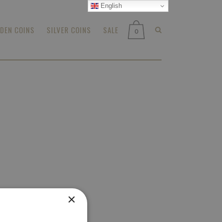
English
DEN COINS
SILVER COINS
SALE
0
×