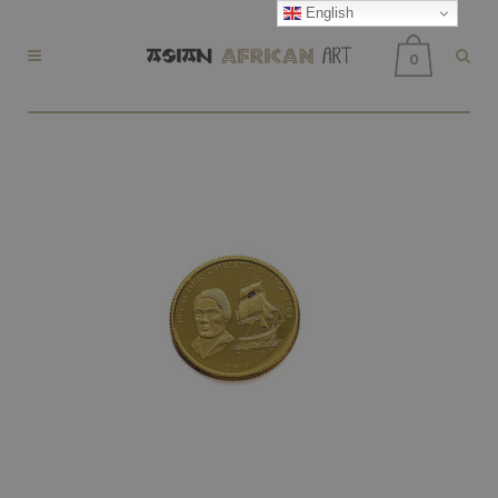
English
0