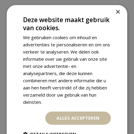
,
Golden Coins
Various
×
SAMOA 10 TALA 2003 FLETCHER
Deze website maakt gebruik
CHRISTIAN
van cookies.
€
199,00
We gebruiken cookies om inhoud en
advertenties te personaliseren en om ons
verkeer te analyseren. We delen ook
informatie over uw gebruik van onze site
met onze advertentie- en
analysepartners, die deze kunnen
combineren met andere informatie die u
aan hen heeft verstrekt of die zij hebben
verzameld door uw gebruik van hun
diensten.
ALLES ACCEPTEREN
DETAILS WEERGEVEN