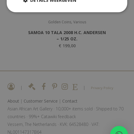
,
Golden Coins
Various
SAMOA 10 TALA 2008 H.C. ANDERSEN
– 1/25 OZ.
€
199,00
|
|
Privacy Policy
About
|
Customer Service
|
Contact
Asian African Art Gallery · 10,000+ items sold · Shipped to 70
countries · 99%+ Catawiki feedback
Vessem, The Netherlands · KVK: 64528480 · VAT:
NL001147317B64