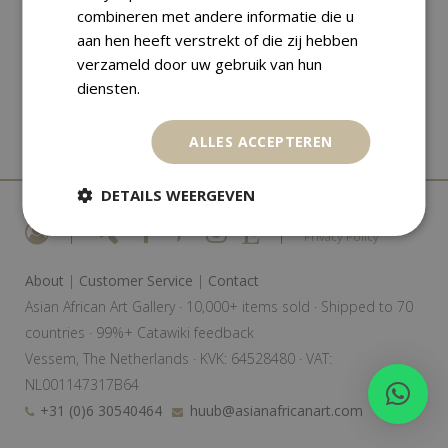
combineren met andere informatie die u
aan hen heeft verstrekt of die zij hebben
verzameld door uw gebruik van hun
diensten.
ALLES ACCEPTEREN
DETAILS WEERGEVEN
|
|
Privacy Policy
About
|
Customer Service
|
Contact
Asian African Art Gallery · 10,000+ items sold · Shipped to 70
countries · 99%+ Catawiki feedback
Vessem, The Netherlands · KVK: 64528480 · VAT:
NL001147317B64
+31 (0)6 30540464
huub@asianafricanart.com