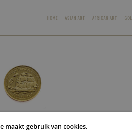
HOME
ASIAN ART
AFRICAN ART
GOL
e maakt gebruik van cookies.
,
Golden Coins
Various