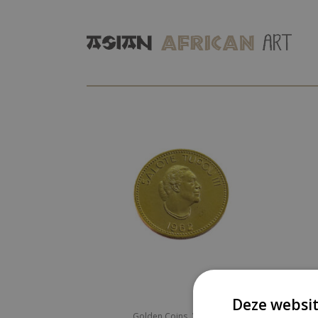
Deze websit
,
Golden Coins
Various