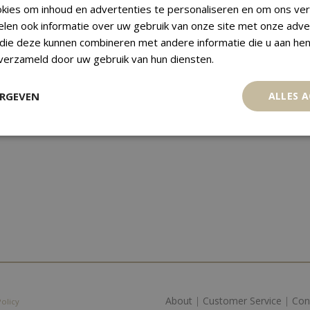
kies om inhoud en advertenties te personaliseren en om ons ver
ONGA 10 PA`ANGA 1998 LA
elen ook informatie over uw gebruik van onze site met onze adve
PRINCESA
 die deze kunnen combineren met andere informatie die u aan hen
€
195,00
 verzameld door uw gebruik van hun diensten.
ERGEVEN
ALLES 
About
|
Customer Service
|
Con
Policy