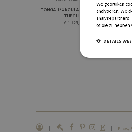
We gebruiken coo
TONGA 1/4 KOULA 1962 SALOTE
T
analyseren. We d
TUPOU III
analysepartners,
€
1.125,00
of die zij hebben
DETAILS WE
|
|
Privacy 