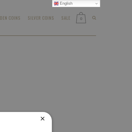
English
DEN COINS
SILVER COINS
SALE
0
×