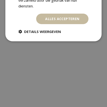
verzameld door uw gebruik van hun
diensten.
ALLES ACCEPTEREN
DETAILS WEERGEVEN
,
Golden Coins
Various
MONGOLIA 1000 TOGROG 2006
MOZART – 1/25 OZ. – GOLD PROOF
€
198,00