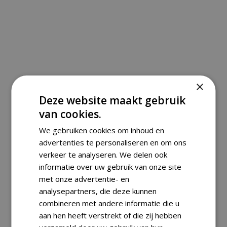
Returns
Consumers have the right to
return an order within 14 days of
×
receipt. The object must be
Deze website maakt gebruik
returned in its original condition
van cookies.
and packaging.
We gebruiken cookies om inhoud en
advertenties te personaliseren en om ons
verkeer te analyseren. We delen ook
informatie over uw gebruik van onze site
RELATED PRODUCTS
met onze advertentie- en
analysepartners, die deze kunnen
combineren met andere informatie die u
aan hen heeft verstrekt of die zij hebben