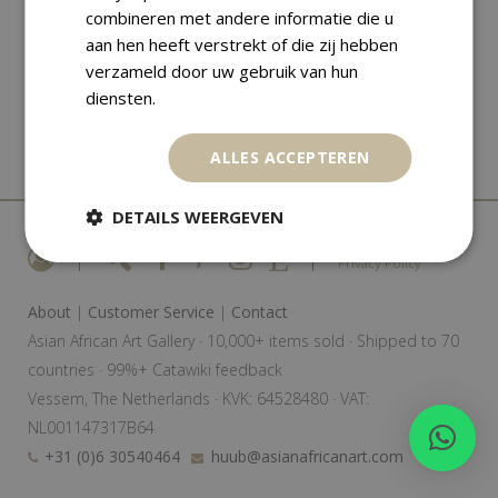
combineren met andere informatie die u
aan hen heeft verstrekt of die zij hebben
verzameld door uw gebruik van hun
diensten.
ALLES ACCEPTEREN
DETAILS WEERGEVEN
|
|
Privacy Policy
About
|
Customer Service
|
Contact
Asian African Art Gallery · 10,000+ items sold · Shipped to 70
countries · 99%+ Catawiki feedback
Vessem, The Netherlands · KVK: 64528480 · VAT:
NL001147317B64
+31 (0)6 30540464
huub@asianafricanart.com