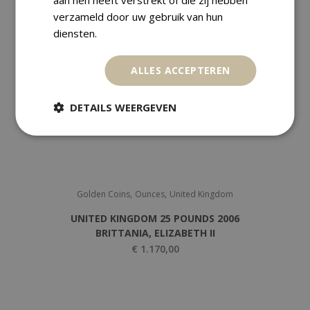
aan hen heeft verstrekt of die zij hebben
verzameld door uw gebruik van hun
diensten.
ALLES ACCEPTEREN
DETAILS WEERGEVEN
,
,
Golden Coins
Ounces
United Kingdom
UNITED KINGDOM 25 POUNDS 2006
BRITTANIA, ELIZABETH II
€
1.170,00