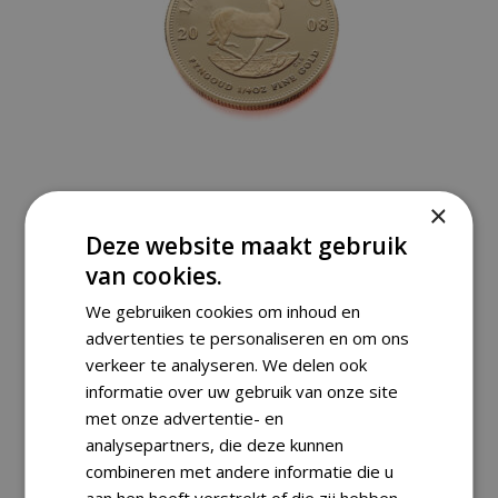
×
Deze website maakt gebruik
,
Golden Coins
Ounces
van cookies.
SOUTH-AFRICA 1/4 KRUGERRAND 2008
We gebruiken cookies om inhoud en
1/4 OZ.
advertenties te personaliseren en om ons
€
1.120,00
verkeer te analyseren. We delen ook
informatie over uw gebruik van onze site
met onze advertentie- en
analysepartners, die deze kunnen
combineren met andere informatie die u