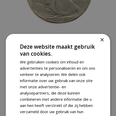
×
,
,
1 Oz
Silver Coins
USA
Deze website maakt gebruik
USA 1 DOLLAR 1990 AMERICAN SILVER
van cookies.
EAGLE – WALKING LIBERTY
€
94,00
We gebruiken cookies om inhoud en
advertenties te personaliseren en om ons
verkeer te analyseren. We delen ook
informatie over uw gebruik van onze site
met onze advertentie- en
analysepartners, die deze kunnen
combineren met andere informatie die u
aan hen heeft verstrekt of die zij hebben
verzameld door uw gebruik van hun