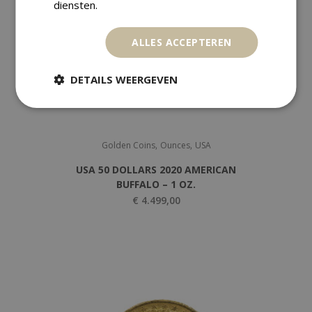
diensten.
ALLES ACCEPTEREN
DETAILS WEERGEVEN
,
,
Golden Coins
Ounces
USA
USA 50 DOLLARS 2020 AMERICAN
BUFFALO – 1 OZ.
€
4.499,00